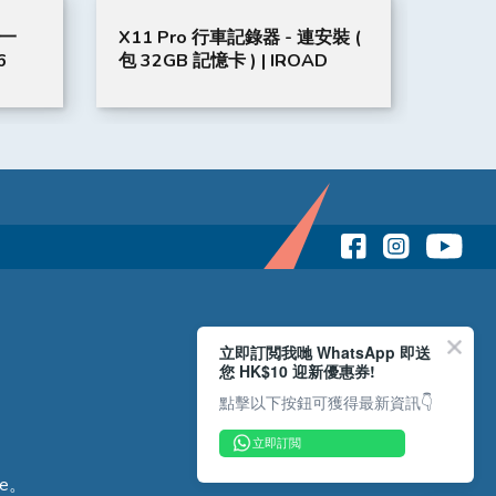
合一
X11 Pro 行車記錄器 - 連安裝 (
Vinn
6
包 32GB 記憶卡 ) | IROAD
20W 
立即訂閲我哋 WhatsApp 即送
您 HK$10 迎新優惠券!
點擊以下按鈕可獲得最新資訊👇
立即訂閲
e。