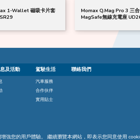
ax 1-Wallet 磁吸卡片套
Momax Q.Mag Pro 3 三
SR29
MagSafe無線充電座 UD2
息及活動
駕駛生活
聯絡我們
息
汽車服務
動
合作伙伴
實用貼士
們增強您的用戶體驗。 繼續瀏覽本網站，即表示您同意使用 cooki