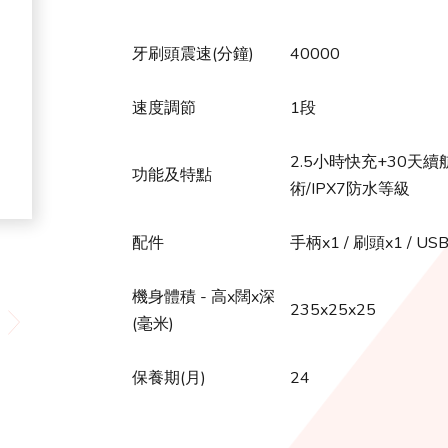
牙刷頭震速(分鐘)
40000
速度調節
1段
2.5小時快充+30天續航
功能及特點
術/IPX7防水等級
配件
手柄x1 / 刷頭x1 / 
機身體積 - 高x闊x深
235x25x25
(毫米)
保養期(月)
24