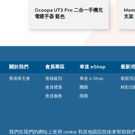
高速風
Ocoopa UT3 Pro 二合一手機充
Mom
風扇｜
電暖手器 藍色
支架 
關於我們
會員專區
車迷 eShop
最新消
香港車主會
會籍級別
車迷 e-Shop
最新消
會員禮遇
團購
精彩活
會員服務
限購
我們在我們的網站上使用 cookie 和其他跟踪技術來幫助我