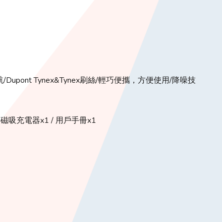
/Dupont Tynex&Tynex刷絲/輕巧便攜，方便使用/降噪技
USB磁吸充電器x1 / 用戶手冊x1