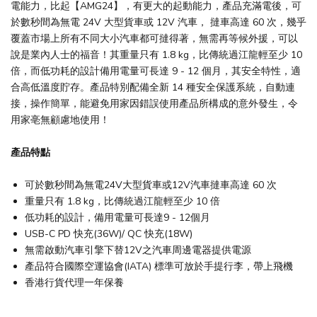
電能力，比起【AMG24】，有更大的起動能力，產品充滿電後，可
於數秒間為無電 24V 大型貨車或 12V 汽車， 撻車高達 60 次，幾乎
覆蓋市場上所有不同大小汽車都可撻得著，無需再等候外援，可以
說是業內人士的福音！其重量只有 1.8 kg，比傳統過江龍輕至少 10
倍，而低功耗的設計備用電量可長達 9 - 12 個月，其安全特性，適
合高低溫度貯存。產品特別配備全新 14 種安全保護系統，自動連
接，操作簡單，能避免用家因錯誤使用產品所構成的意外發生，令
用家亳無顧慮地使用！
產品特點
可於數秒間為無電24V大型貨車或12V汽車撻車高達 60 次
重量只有 1.8 kg，比傳統過江龍輕至少 10 倍
低功耗的設計，備用電量可長達9 - 12個月
USB-C PD 快充(36W)/ QC 快充(18W)
無需啟動汽車引擎下替12V之汽車周邊電器提供電源
產品符合國際空運協會(IATA) 標準可放於手提行李，帶上飛機
香港行貨代理一年保養