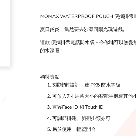
MOMAX WATERPROOF POUCH 便攜掛
夏日炎炎，當然要去沙灘同陽光玩遊戲。
這款 便攜掛帶電話防水袋 - 令你哋可以無憂無
的水深喔！
獨特賣點：
3重密封設計，達IPX8 防水等級
可放入7寸屏幕大小的智能手機或其他
兼容Face ID 和 Touch ID
可調節掛繩、斜孭掛頸亦可
易於使用，輕鬆開合