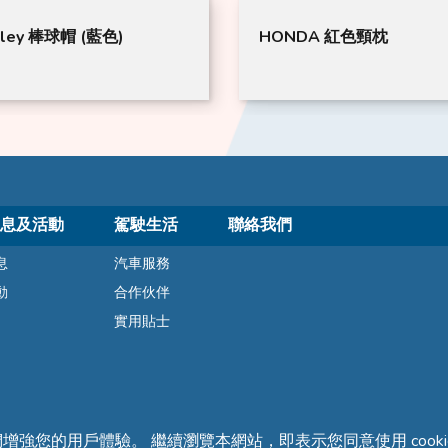
y 棒球帽 (藍色)
HONDA 紅色頸枕
息及活動
駕駛生活
聯絡我們
息
汽車服務
動
合作伙伴
實用貼士
們增強您的用戶體驗。 繼續瀏覽本網站，即表示您同意使用 cooki