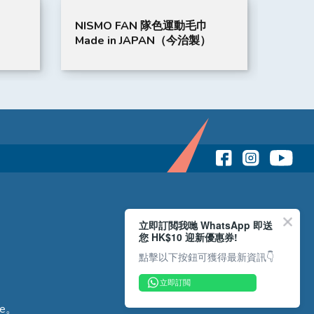
NISMO FAN 隊色運動毛巾
PinGuard
Made in JAPAN（今治製）
球定位器 
| MOMAX
立即訂閲我哋 WhatsApp 即送
您 HK$10 迎新優惠券!
點擊以下按鈕可獲得最新資訊👇
立即訂閲
e。