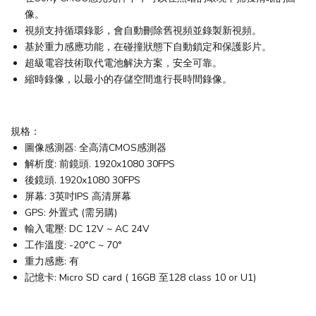
像。
視頻支持循環錄影，會自動刪除舊視頻並錄製新視頻。
基於重力感應功能，在碰撞狀態下自動鎖定和保護影片。
超級電容技術取代電池解決方案，安全可靠。
縮時錄像，以最小的存儲空間進行長時間錄像。
規格：
圖像感測器: 全高清CMOS感測器
解析度: 前鏡頭. 1920x1080 30FPS
後鏡頭. 1920x1080 30FPS
屏幕: 3英吋IPS 高清屏幕
GPS: 外置式 (需另購)
輸入電壓: DC 12V ~ AC 24V
工作溫度: -20°C ~ 70°
重力感應: 有
記憶卡: Micro SD card ( 16GB 至128 class 10 or U1)