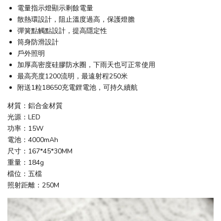
電量指示燈顯示剩餘電量
散熱環設計，阻止溫度過高，保護燈膽
彈簧點觸點設計，提高隱定性
筒身防滑設計
戶外照明
加厚高密度硅膠防水圈，下雨天也可正常使用
最高亮度1200流明，最遠射程250米
附送1粒18650充電鋰電池，可持久續航
材質：鋁合金材質
光源：LED
功率：15W
電池：4000mAh
尺寸：167*45*30MM
重量：184g
檔位：五檔
照射距離：250M