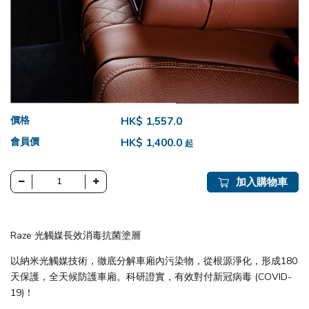
價格
HK$ 1,557.0
會員價
HK$ 1,400.0
起
加入購物車
Raze 光觸媒長效消毒抗菌塗層
以納米光觸媒技術，徹底分解車廂內污染物，從根源淨化，形成180
天保護，全天候防護車廂。科研證實，有效對付新冠病毒 (COVID-
19)！