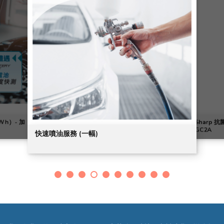
Wh）- 加
Sharp 
GC2A
快速噴油服務 (一幅)