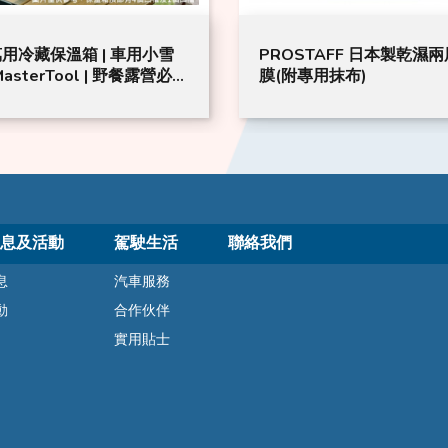
 萬用冷藏保溫箱 | 車用小雪
PROSTAFF 日本製乾濕兩用鍍
 MasterTool | 野餐露營必備
膜(附專用抹布)
冰箱
息及活動
駕駛生活
聯絡我們
息
汽車服務
動
合作伙伴
實用貼士