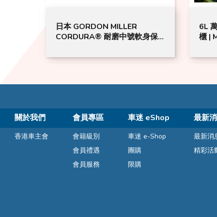
你風
日本 GORDON MILLER
6L
CORDURA® 耐磨中號軟身保
櫃 |
冷袋 19公升（沙棕色） | GML
迷你
關於我們
會員專區
車迷 eShop
最新消
香港車主會
會籍級別
車迷 e-Shop
最新消
會員禮遇
團購
精彩活
會員服務
限購