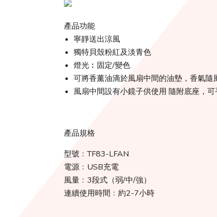
產品功能
寧靜送出涼風
獨特貝殼粉紅及淡青色
燈光︰固定/變色
可將香薰油滴於風扇中間的油墊，香氣隨
風扇中間設有小鏡子供使用 隨附底座，可
產品規格
型號﹕TF83-LFAN
電源﹕USB充電
風量﹕3段式（弱/中/強）
連續使用時間﹕約2-7小時