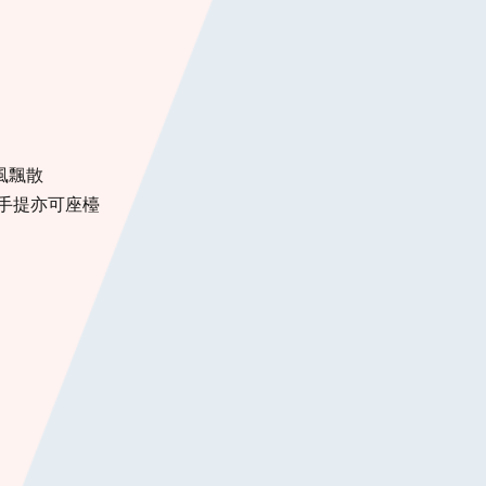
風飄散
手提亦可座檯