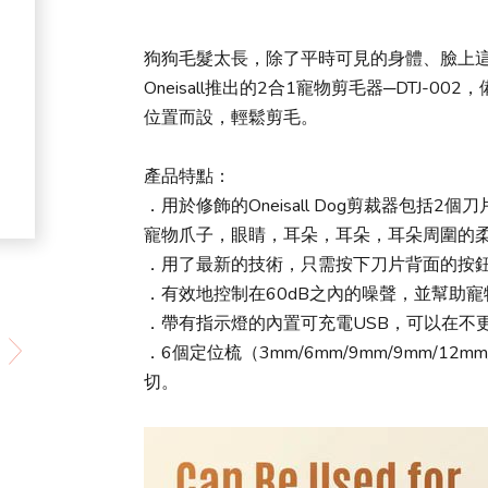
狗狗毛髮太長，除了平時可見的身體、臉上
Oneisall推出的2合1寵物剪毛器─DTJ
位置而設，輕鬆剪毛。
產品特點：
．用於修飾的Oneisall Dog剪裁器包括
寵物爪子，眼睛，耳朵，耳朵，耳朵周圍的
．用了最新的技術，只需按下刀片背面的按
．有效地控制在60dB之內的噪聲，並幫助
．帶有指示燈的內置可充電USB，可以在不
．6個定位梳（3mm/6mm/9mm/9mm/1
切。