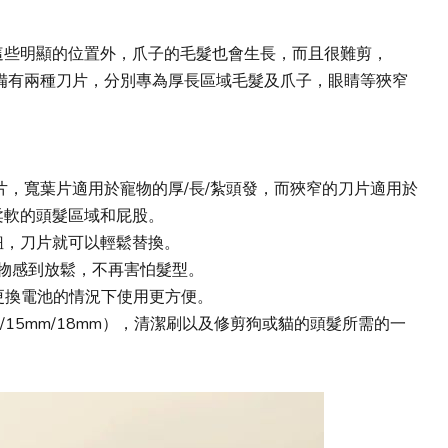
這些明顯的位置外，爪子的毛髮也會生長，而且很難剪，
-002，備有兩種刀片，分別專為厚長區域毛髮及爪子，眼睛等狹窄
2個刀片，寬葉片適用於寵物的厚/長/紮頭發，而狹窄的刀片適用於
柔軟的頭髮區域和屁股。
鈕，刀片就可以輕鬆替換。
寵物感到放鬆，不再害怕髮型。
更換電池的情況下使用更方便。
2mm/15mm/18mm），清潔刷以及修剪狗或貓的頭髮所需的一