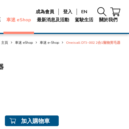
成為會員
登入
EN
區
車迷 eShop
最新消息及活動
駕駛生活
關於我們
主頁
車迷 eShop
車迷 e-Shop
Oneisall DTJ-002 2合1寵物剪毛器
器
加入購物車