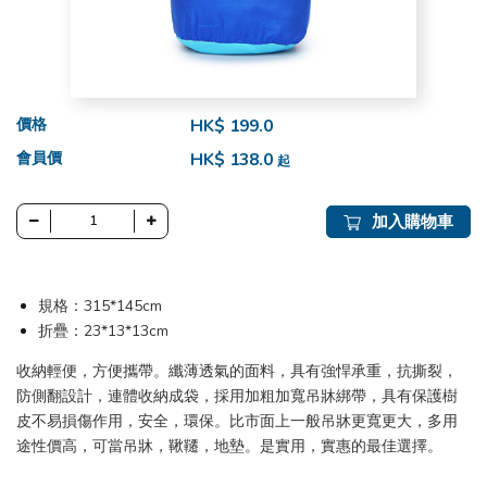
價格
HK$ 199.0
會員價
HK$ 138.0
起
加入購物車
規格：315*145cm
折疊：23*13*13cm
收納輕便，方便攜帶。纖薄透氣的面料，具有強悍承重，抗撕裂，
防側翻設計，連體收納成袋，採用加粗加寬吊牀綁帶，具有保護樹
皮不易損傷作用，安全，環保。比市面上一般吊牀更寬更大，多用
途性價高，可當吊牀，鞦韆，地墊。是實用，實惠的最佳選擇。