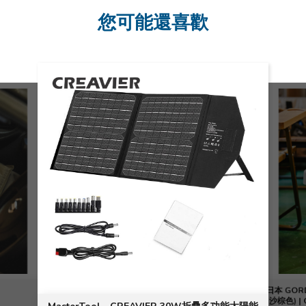
您可能還喜歡
日本 GOR
(沙棕色) |