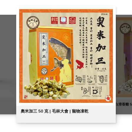
粒粒鱈魚 5
白滑香雞 50 克 | 毛林大會 | 寵物凍乾