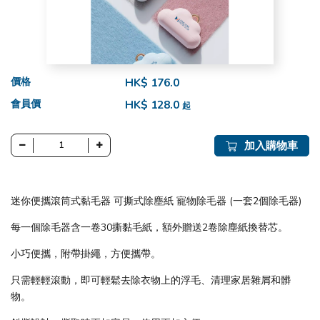
價格
HK$ 176.0
會員價
HK$ 128.0
起
加入購物車
迷你便攜滾筒式黏毛器 可撕式除塵紙 寵物除毛器 (一套2個除毛器)
每一個除毛器含一卷30撕黏毛紙，額外贈送2卷除塵紙換替芯。
小巧便攜，附帶掛繩，方便攜帶。
只需輕輕滾動，即可輕鬆去除衣物上的浮毛、清理家居雜屑和髒
物。