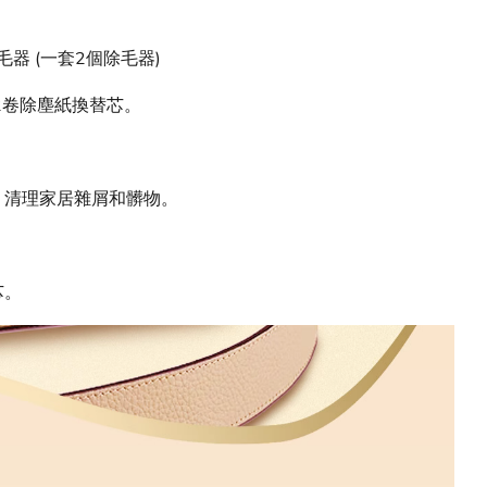
器 (一套2個除毛器)
2卷除塵紙換替芯。
、清理家居雜屑和髒物。
。
芯。