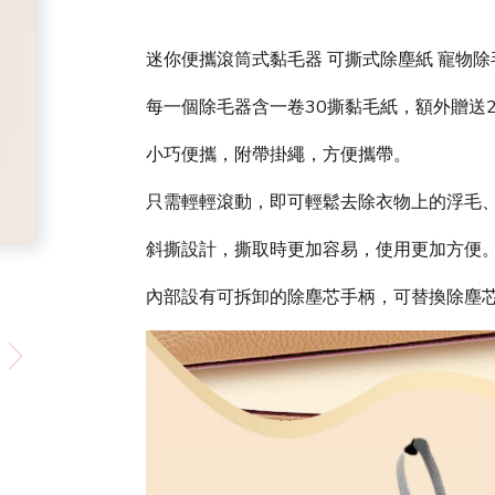
迷你便攜滾筒式黏毛器 可撕式除塵紙 寵物除毛
每一個除毛器含一卷30撕黏毛紙，額外贈送
小巧便攜，附帶掛繩，方便攜帶。
只需輕輕滾動，即可輕鬆去除衣物上的浮毛
斜撕設計，撕取時更加容易，使用更加方便
內部設有可拆卸的除塵芯手柄，可替換除塵