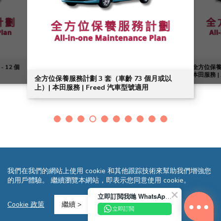
 12 個
全方位保養服
本田服務 |
全方位保養服務計劃 3 套（車齡 73 個月或以
上）| 本田服務 | Freed 汽車型號適用
我們在我們的網站上使用 cookie 和其他跟踪技術來幫助我們增強您
的用戶體驗。 繼續瀏覽本網站，即表示您同意使用 cookie。
立即訂閲我哋 WhatsApp 即送您 HK$10 迎新優惠券!
條款及細則
隱私聲明
常見問題
網站地圖
Cookie 政策
繼續 >
立即訂閲
Copyright © 2026 Reliance Motors Ltd. All rights reserved.