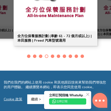
月或以上) |
全方位保養服
上) | 本田
全方位保養服務計劃 (車齡 61 - 72 個月或以上) |
本田服務 | Freed 汽車型號適用
我們在我們的網站上使用 cookie 和其他跟踪技術來幫助我們增強您
的用戶體驗。 繼續瀏覽本網站，即表示您同意使用 cookie。
立即訂閲我哋 WhatsApp 即送您 HK$10 迎新優惠券!
條款及細則
隱私聲明
常見問題
網站地圖
Cookie 政策
繼續 >
立即訂閲
Copyright © 2026 Reliance Motors Ltd. All rights reserved.