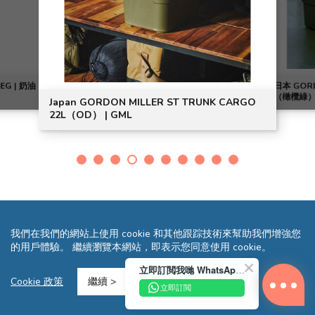
MEG | 奶油
日本 GOR
（橄欖綠） 
Japan GORDON MILLER ST TRUNK CARGO
22L（OD） | GML
我們在我們的網站上使用 cookie 和其他跟踪技術來幫助我們增強您
的用戶體驗。 繼續瀏覽本網站，即表示您同意使用 cookie。
立即訂閲我哋 WhatsApp 即送您 HK$10 迎新優惠券!
條款及細則
隱私聲明
常見問題
網站地圖
Cookie 政策
繼續 >
立即訂閲
Copyright © 2026 Reliance Motors Ltd. All rights reserved.