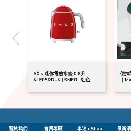
 |
50's 迷你電熱水壺 0.8升
便攜
KLF05RDUK | SMEG | 紅色
｜Ma
關於我們
會員專區
車迷 eShop
最新消