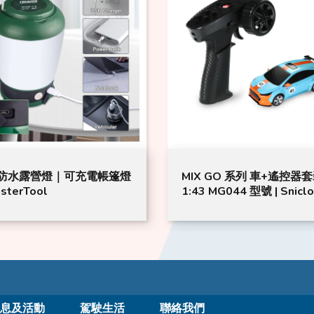
防水露營燈｜可充電帳篷燈
MIX GO 系列 車+遙控器
sterTool
1:43 MG044 型號 | Sniclo
驅漂移
息及活動
駕駛生活
聯絡我們