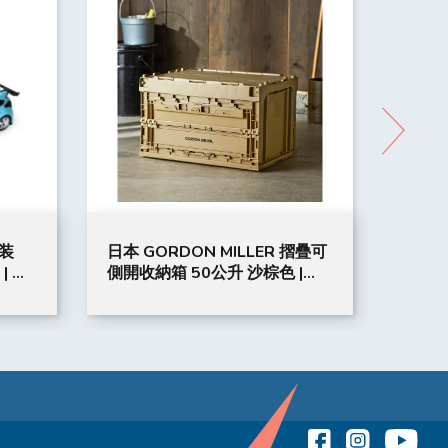
套装
日本 GORDON MILLER 摺疊可
GML
 | 四
側開收納箱 50公升 沙棕色 |
GML