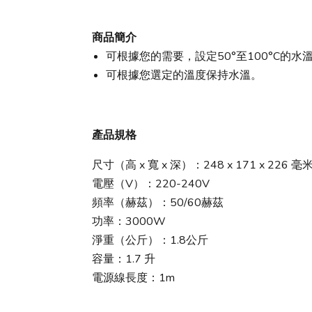
商品簡介
可根據您的需要，設定50°至100°C的水
可根據您選定的溫度保持水溫。
產品規格
尺寸（高 x 寬 x 深）：248 x 171 x 226 毫
電壓（V）：220-240V
頻率（赫茲）：50/60赫茲
功率：3000W
淨重（公斤）：1.8公斤
容量：1.7 升
電源線長度：1m