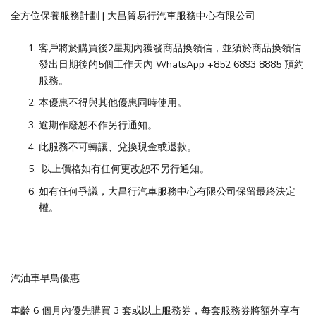
全方位保養服務計劃 | 大昌貿易行汽車服務中心有限公司
客戶將於購買後2星期內獲發商品換領信，並須於商品換領信
發出日期後的5個工作天內 WhatsApp +852 6893 8885 預約
服務。
本優惠不得與其他優惠同時使用。
逾期作廢恕不作另行通知。
此服務不可轉讓、兌換現金或退款。
以上價格如有任何更改恕不另行通知。
如有任何爭議，大昌行汽車服務中心有限公司保留最終決定
權。
汽油車早鳥優惠
車齡 6 個月內優先購買 3 套或以上服務券，每套服務券將額外享有