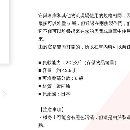
它與倉庫和其他物流現場使用的規格相同，
最多可以堆疊 6 層，但通過在兩側製作門
它不僅可以堆疊起來在您的房間或車庫中使
來。
由於它是雙向打開的，所以在車內時可以向
■ 負載能力：20 公斤（存儲物品總量）
■ 容量：約 49.6 升
■ 可堆疊部分數：6 級
■ 材質：聚丙烯
■ 原產國：日本
【注意事項】
・機身上可能會有黑色污漬，但這是由於製
點。