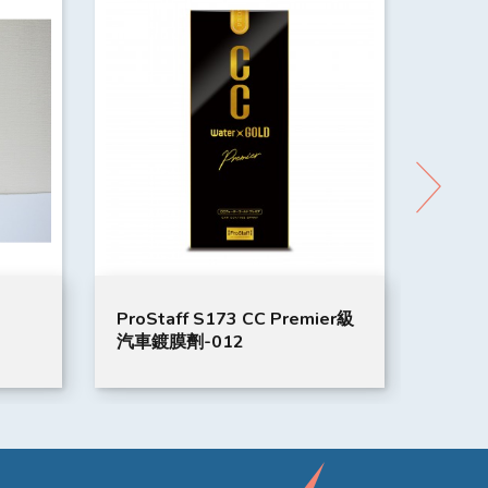
ProStaff S173 CC Premier級
Niss
汽車鍍膜劑-012
廂立