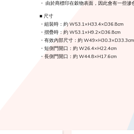
・ 由於商標印在穀物表面，因此會有一些滲
■ 尺寸
・組裝時：約 W53.1×H33.4×D36.8cm
・摺疊時：約 W53.1×H9.2×D36.8cm
・有效內部尺寸：約 W49×H30.3×D33.3cm
・短側門開口：約 W26.4×H22.4cm
・長側門開口：約 W44.8×H17.6cm