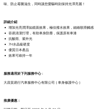
味、防止霉菌滋生，同時讓您愛驅時刻保持光澤亮麗！
詳細介紹
增加光亮潤澤如鏡面效果，極佳撥水效果，細緻順滑觸感
容易清潔打理，有助車身防塵，保護原有車漆
抗酸雨、紫外光
7H水晶級硬度
優質日本產品
效果可維持一年
服務適用於下列服務中心 :
大昌貿易行汽車服務中心有限公司 ( 車身修護中心 )
推廣優惠：