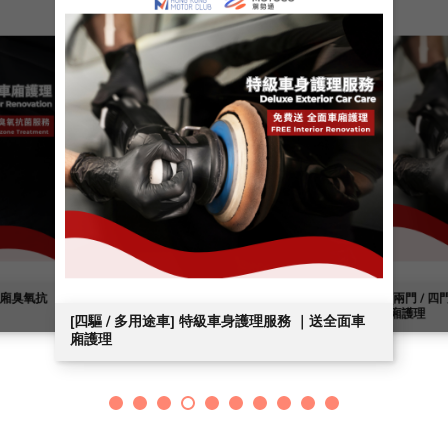
送車廂臭氧抗
[兩門 / 
廂護理
[四驅 / 多用途車] 特級車身護理服務 ｜送全面車
廂護理