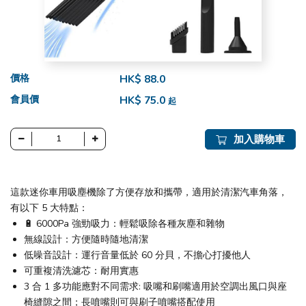
價格
HK$ 88.0
會員價
HK$ 75.0
起
加入購物車
這款迷你車用吸塵機除了方便存放和攜帶，適用於清潔汽車角落，
有以下 5 大特點：
🔋 6000Pa 強勁吸力：輕鬆吸除各種灰塵和雜物
無線設計：方便隨時隨地清潔
低噪音設計：運行音量低於 60 分貝，不擔心打擾他人
可重複清洗濾芯：耐用實惠
3 合 1 多功能應對不同需求: 吸嘴和刷嘴適用於空調出風口與座
椅縫隙之間；長噴嘴則可與刷子噴嘴搭配使用