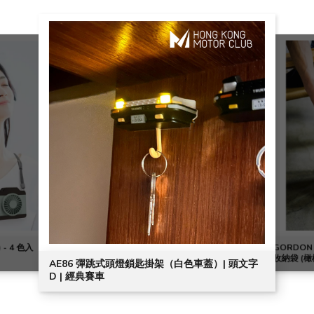
 - 4 色入
GORDON
收納袋 (橄欖
AE86 彈跳式頭燈鎖匙掛架（白色車蓋）| 頭文字
D | 經典賽車