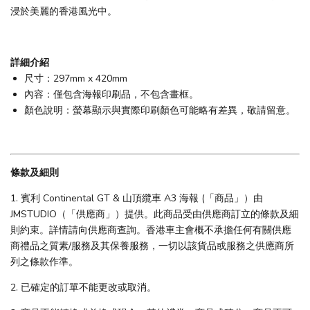
浸於美麗的香港風光中。
詳細介紹
尺寸：297mm x 420mm
內容：僅包含海報印刷品，不包含畫框。
顏色說明：螢幕顯示與實際印刷顏色可能略有差異，敬請留意。
條款及細則
1. 賓利 Continental GT & 山頂纜車 A3 海報 (「商品」）由
JMSTUDIO（「供應商」）提供。此商品受由供應商訂立的條款及細
則約束。詳情請向供應商查詢。香港車主會概不承擔任何有關供應
商禮品之質素/服務及其保養服務，一切以該貨品或服務之供應商所
列之條款作準。
2. 已確定的訂單不能更改或取消。