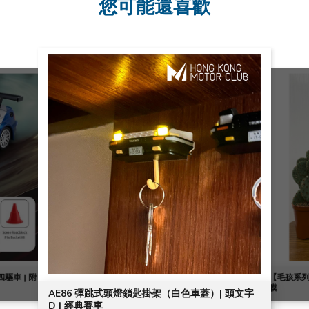
您可能還喜歡
四驅車 | 附
【毛孩系列
膜
AE86 彈跳式頭燈鎖匙掛架（白色車蓋）| 頭文字
D | 經典賽車