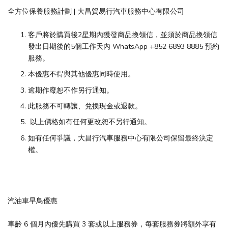
全方位保養服務計劃 | 大昌貿易行汽車服務中心有限公司
客戶將於購買後2星期內獲發商品換領信，並須於商品換領信
發出日期後的5個工作天內 WhatsApp +852 6893 8885 預約
服務。
本優惠不得與其他優惠同時使用。
逾期作廢恕不作另行通知。
此服務不可轉讓、兌換現金或退款。
以上價格如有任何更改恕不另行通知。
如有任何爭議，大昌行汽車服務中心有限公司保留最終決定
權。
汽油車早鳥優惠
車齡 6 個月內優先購買 3 套或以上服務券，每套服務券將額外享有