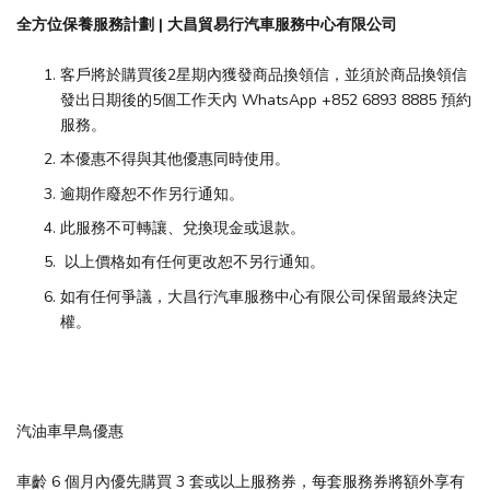
全方位保養服務計劃 | 大昌貿易行汽車服務中心有限公司
客戶將於購買後2星期內獲發商品換領信，並須於商品換領信
發出日期後的5個工作天內 WhatsApp +852 6893 8885 預約
服務。
本優惠不得與其他優惠同時使用。
逾期作廢恕不作另行通知。
此服務不可轉讓、兌換現金或退款。
以上價格如有任何更改恕不另行通知。
如有任何爭議，大昌行汽車服務中心有限公司保留最終決定
權。
汽油車早鳥優惠
車齡 6 個月內優先購買 3 套或以上服務券，每套服務券將額外享有