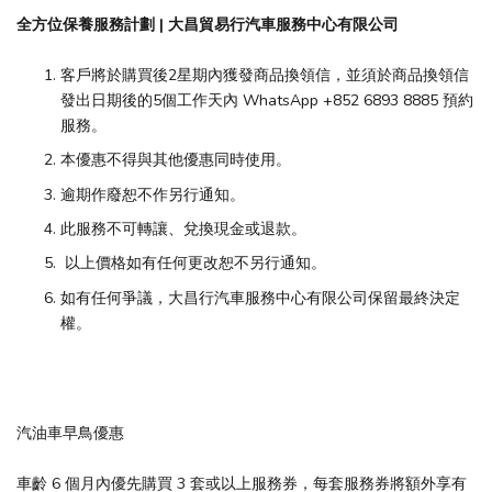
全方位保養服務計劃 | 大昌貿易行汽車服務中心有限公司
客戶將於購買後2星期內獲發商品換領信，並須於商品換領信
發出日期後的5個工作天內 WhatsApp +852 6893 8885 預約
服務。
本優惠不得與其他優惠同時使用。
逾期作廢恕不作另行通知。
此服務不可轉讓、兌換現金或退款。
以上價格如有任何更改恕不另行通知。
如有任何爭議，大昌行汽車服務中心有限公司保留最終決定
權。
汽油車早鳥優惠
車齡 6 個月內優先購買 3 套或以上服務券，每套服務券將額外享有