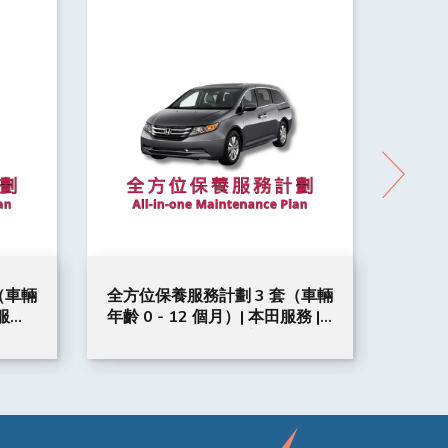
（車輛
全方位保養服務計劃 3 套（車輛
全方位
服務 |
年齡 0 - 12 個月）| 本田服務 |
36 個
Odyssey 汽車型號適用
Ste