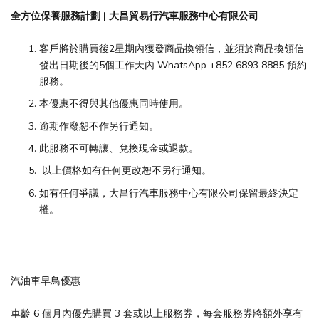
全方位保養服務計劃 | 大昌貿易行汽車服務中心有限公司
客戶將於購買後2星期內獲發商品換領信，並須於商品換領信
發出日期後的5個工作天內 WhatsApp +852 6893 8885 預約
服務。
本優惠不得與其他優惠同時使用。
逾期作廢恕不作另行通知。
此服務不可轉讓、兌換現金或退款。
以上價格如有任何更改恕不另行通知。
如有任何爭議，大昌行汽車服務中心有限公司保留最終決定
權。
汽油車早鳥優惠
車齡 6 個月內優先購買 3 套或以上服務券，每套服務券將額外享有