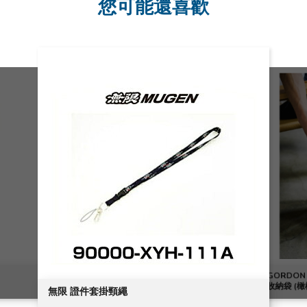
您可能還喜歡
GORDON
收納袋 (橄欖
無限 證件套掛頸繩