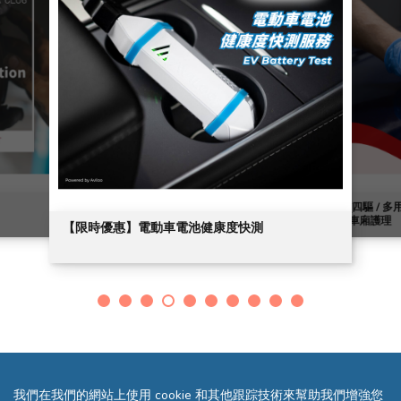
[四驅 / 
車廂護理
【限時優惠】電動車電池健康度快測
我們在我們的網站上使用 cookie 和其他跟踪技術來幫助我們增強您