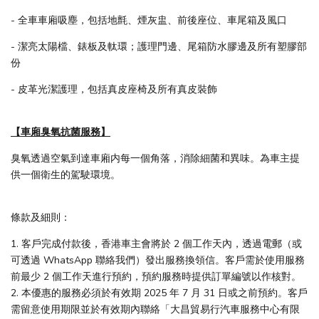
- 全車車廂吸塵，包括地氈、煙灰盅、前後座位、車尾箱及風口
- 潔亮太陽檔、錶板及軚環；護理門邊、尾箱防水膠邊及所有塑膠部
份
- 皮革光潔護理，包括真皮座椅及所有真皮裝飾
【車廂臭氧抗菌服務】
臭氧透過空氣到達車廂内每一個角落，消除細菌和異味。為車主提
供一個衛生的駕駛環境。
條款及細則：
1. 客戶完成付款後，香港車主會將於 2 個工作天內，透過電郵（或
可透過 WhatsApp 聯絡我們）發出服務換領信。​客戶需於使用服務
前最少 2 個工作天進行預約，預約服務時提供訂單編號以作核對。
2. 本優惠的服務必須於有效期 2025 年 7 月 31 日或之前預約。客戶
需留意使用期限並於有效期內聯絡「大昌貿易行汽車服務中心有限