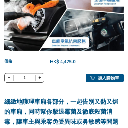
價格
HK$ 4,475.0
加入購物車
細緻地護理車廂各部分，一起告別又熱又焗
的車廂，同時幫你擊退霉菌及徹底殺菌消
毒，讓車主與乘客免受異味或鼻敏感等問題