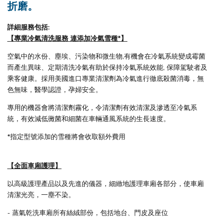
折磨。
詳細服務包括:
【專業冷氣清洗服務 連添加冷氣雪種*】
空氣中的水份、塵埃、污染物和微生物,有機會在冷氣系統變成霉菌
而產生異味、定期清洗冷氣有助於保持冷氣系統效能, 保障駕駛者及
乘客健康。採用美國進口專業清潔劑為冷氣進行徹底殺菌消毒，無
色無味，醫學認證，孕婦安全。
專用的機器會將清潔劑霧化，令清潔劑有效清潔及滲透至冷氣系
統，有效減低黴菌和細菌在車輛通風系統的生長速度。
*指定型號添加的雪種將會收取額外費用
【全面車廂護理】
以高級護理產品以及先進的儀器，細緻地護理車廂各部分，使車廂
清潔光亮，一塵不染。
- 蒸氣乾洗車廂所有絲絨部份，包括地台、門皮及座位