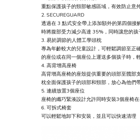
重點保護孩子的頸部敏感區域，有效防止意外
2. SECUREGUARD
透過在 3 點式安全帶上添加額外的第四個
時將腹部受力減少高達 35%，同時讓您的孩
3. 易於調節的人體工學頭枕
專為年齡較大的兒童設計，可輕鬆調節至正
的座位或在同一個座位上運送多個孩子時，
4. 高背增高座椅
高背增高座椅的座殼提供重要的頭部至髖部
枕全面保護孩子的頭部和頸部，放心為他們
5. 連續放置3個座位
座椅的纖巧緊湊設計允許同時安裝3個座椅
6. 可拆式椅套
可以輕鬆地卸下和安裝，並且可以快速清理