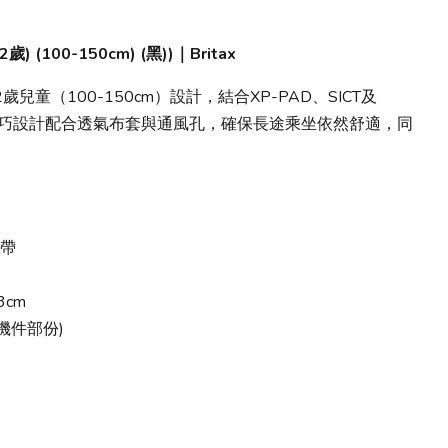
2歲) (100-150cm) (黑))｜Britax
為3至12歲兒童（100-150cm）設計，結合XP-PAD、SICT及
護。纖巧設計配合透氣布套與通風孔，確保長途乘坐依然舒適，同
全帶
3cm
機件部份)