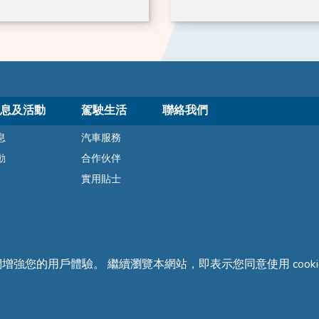
m) (灰)｜Britax
息及活動
駕駛生活
聯絡我們
息
汽車服務
動
合作伙伴
實用貼士
們增強您的用戶體驗。 繼續瀏覽本網站，即表示您同意使用 cooki