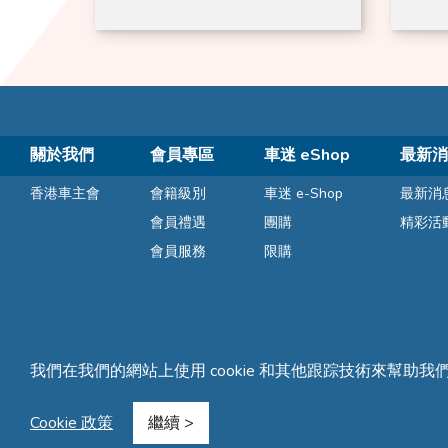
150c
關於我們
會員專區
車迷 eShop
最新消
香港車主會
會籍級別
車迷 e-Shop
最新消
會員禮遇
團購
精彩活
會員服務
限購
我們在我們的網站上使用 cookie 和其他跟踪技術來幫助我
條款及細則
隱私聲明
常見問題
網站地圖
Cookie 政策
繼續 >