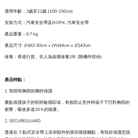
適用年齡：3歲至12歲 (100-150cm)
安裝方式：汽車安全帶及ISOFIX, 汽車安全帶
產品重量：6.7 kg
產品尺寸: (H)63-83cm x (W)44cm x (D)43cm
保養：香港行貨、非人為損壞保養2年 (限機件部份)
產品特點：
1. 頸部和胸部的獨特保護
重點保護孩子的頸部敏感區域，有效防止意外時孩子下巴對胸部的
衝擊，吸收多達30％的能量。
2. SECUREGUARD
透過在 3 點式安全帶上添加額外的第四個接觸點，有助於保護您孩