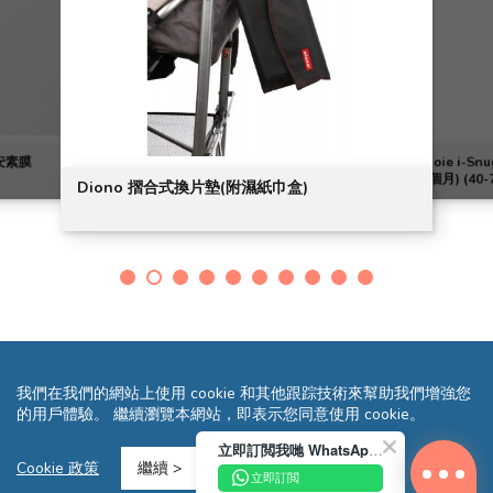
 安素膜
Joie i-
個月) (40-
Diono 摺合式換片墊(附濕紙巾盒)
我們在我們的網站上使用 cookie 和其他跟踪技術來幫助我們增強您
的用戶體驗。 繼續瀏覽本網站，即表示您同意使用 cookie。
立即訂閲我哋 WhatsApp 即送您 HK$10 迎新優惠券!
條款及細則
隱私聲明
常見問題
網站地圖
Cookie 政策
繼續 >
立即訂閲
Copyright © 2026 Reliance Motors Ltd. All rights reserved.