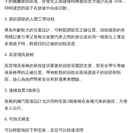
子的嬌嫩腹部區域，於發生正面碰撞時將腹部受力減少高達 35%，
同時讓您的孩子在旅途中自由活動 。
3. 易於調節的人體工學頭枕
專為年齡較大的兒童設計，可輕鬆調節至正確位置。頭枕後部的有
用標記會引導父母每次改變汽車之間的座位或在同一個座位上運送
多個孩子時，輕易找到正確的頭枕高度。
4. 高背增高座椅
高背增高座椅的座殼提供重要的頭部至髖部支撐，而安全帶引導確
保座椅帶的正確位置。帶有軟墊的頭枕全面保護孩子的頭部和頸
部，放心為他們帶來安全和舒適乘車體驗。
5. 連續放置3個座位
座椅的纖巧緊湊設計允許同時安裝3個座椅在各種汽車的後排，方便
多人出行。
6. 可拆式椅套
可以輕鬆地卸下和安裝，並且可以快速清理