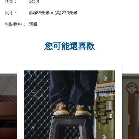
容量： 1公升
尺寸： (闊)85毫米 x (高)220毫米
包裝物料： 塑膠
您可能還喜歡