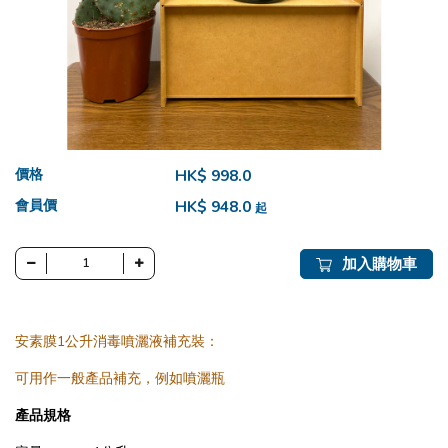
價格
HK$ 998.0
會員價
HK$ 948.0
起
加入購物車
安素膜1公升消毒噴灑液補充裝：
可用作一般產品補充，例如噴灑瓶
產品規格