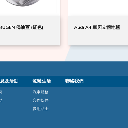
UGEN 偈油蓋 (紅色)
Audi A4 車廂立體地毯
息及活動
駕駛生活
聯絡我們
息
汽車服務
動
合作伙伴
實用貼士