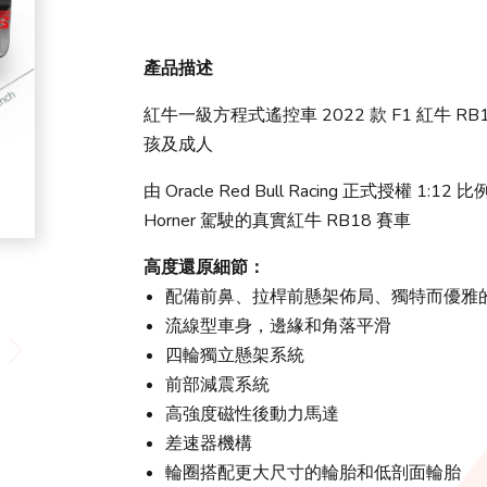
產品描述
紅牛一級方程式遙控車 2022 款 F1 紅牛
孩及成人
由 Oracle Red Bull Racing 正式授權 1:12 比
Horner 駕駛的真實紅牛 RB18 賽車
高度還原細節：
配備前鼻、拉桿前懸架佈局、獨特而優雅
流線型車身，邊緣和角落平滑
四輪獨立懸架系統
前部減震系統
高強度磁性後動力馬達
差速器機構
輪圈搭配更大尺寸的輪胎和低剖面輪胎