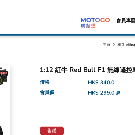
會員專
主頁
車迷 eSho
1:12 紅牛 Red Bull F1 無線遙控車
價格
HK$ 340.0
會員價
HK$ 299.0
起
售罄