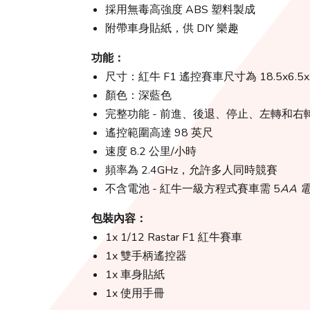
採用無毒高強度 ABS 塑料製成
附帶車身貼紙，供 DIY 樂趣
功能：
尺寸：紅牛 F1 遙控賽車尺寸為 18.5x6.5x3
顏色：深藍色
完整功能 - 前進、後退、停止、左轉和右
遙控範圍高達 98 英尺
速度 8.2 公里/小時
頻率為 2.4GHz，允許多人同時競賽
不含電池 - 紅牛一級方程式賽車需 5
AA 
包裝內容：
1x 1/12 Rastar F1 紅牛賽車
1x 雙手柄遙控器
1x 車身貼紙
1x 使用手冊