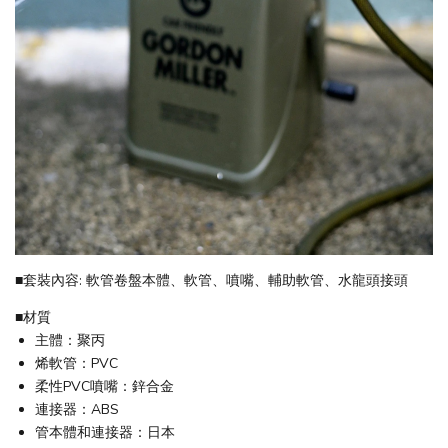
■套裝內容: 軟管卷盤本體、軟管、噴嘴、輔助軟管、水龍頭接頭
■材質
主體：聚丙
烯軟管：PVC
柔性PVC噴嘴：鋅合金
連接器：ABS
管本體和連接器：日本