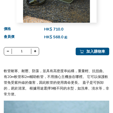
價格
HK$ 710.0
會員價
HK$ 568.0
起
加入購物車
軟管耐寒、耐壓、防藻，並具有高密度串結構，重量輕、抗扭曲。
有20m軟管和2m輔助軟管，不用擔心主機放在哪裡。 它可以保護軟
管免受紫外線的傷害，因此軟管的使用壽命更長。 蓋子是可拆卸
的，易於清潔。 根據用途選擇9種不同的水型，如洗車、澆水等，非
常方便。