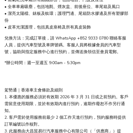
• 全車車廂吸塵，包括地氈、煙灰盅、前後座位、車尾箱及風口
• 潔亮太陽檔、錶板及軚環；護理門邊、尾箱防水膠邊及所有塑膠部
份
• 皮革光潔護理，包括真皮座椅及所有真皮裝飾
兌換方法：完成訂單後，請 WhatsApp +852 9333 0780 聯絡客服
人員，提供汽車型號及車牌號碼。客服人員將根據會員的汽車型
號，協助與指定服務中心進行預約，並傳送換領信至會員電郵。
*辦公時間：週一至週五 9:00am - 5:30pm
駕勢通｜香港車主會條款及細則
1. 本優惠的服務必須於有效期 2026 年 3 月 31 日或之前預約。客戶
需留意使用期限，並於有效期內進行預約，逾期作廢恕不作另行通
知。
2. 客戶需於使用服務前最少 2 個工作天進行預約，預約服務時提供
訂單編號以作核對。
3. 此服務由大昌貿易行汽車服務中心有限公司（「供應商」）提