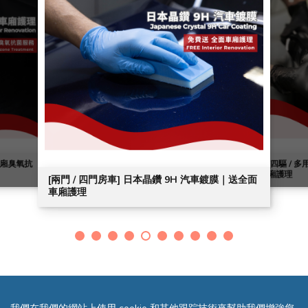
送車廂臭氧抗
[四驅 / 
廂護理
[兩門 / 四門房車] 日本晶鑽 9H 汽車鍍膜｜送全面
車廂護理