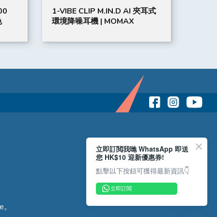
00
1-VIBE CLIP M.IN.D AI 夾耳式
50's
色
環境降噪耳機 | MOMAX
| SM
立即訂閲我哋 WhatsApp 即送
您 HK$10 迎新優惠券!
點擊以下按鈕可獲得最新資訊👇
立即訂閲
e。