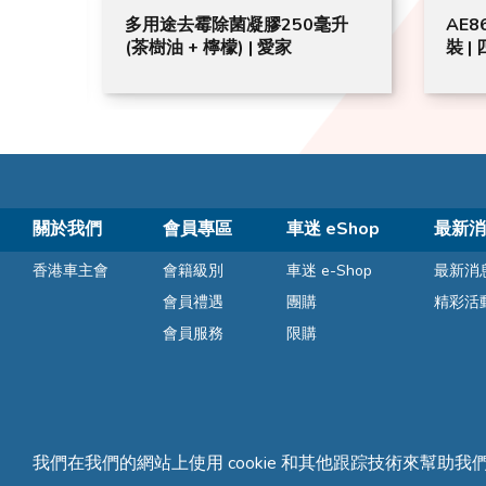
ICAL
多用途去霉除菌凝膠250毫升
AE8
| 米色/
(茶樹油 + 檸檬) | 愛家
裝 |
關於我們
會員專區
車迷 eShop
最新消
香港車主會
會籍級別
車迷 e-Shop
最新消
會員禮遇
團購
精彩活
會員服務
限購
我們在我們的網站上使用 cookie 和其他跟踪技術來幫助我