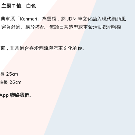
y 主題 T 恤 – 白色
典車系「Kenmeri」為靈感，將 JDM 車文化融入現代街頭風
，穿著舒適、易於搭配，無論日常造型或車聚活動都能輕鬆
拘束，非常適合喜愛潮流與汽車文化的你。
袖長 25cm
 袖長 26cm
App 聯絡我們。