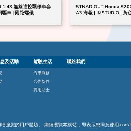
6 1:43 無線遙控飄移車套
STNAD OUT Honda S20
 四驅車 | 附陀螺儀
A3 海報 | JMSTUDIO | 黃
息及活動
駕駛生活
聯絡我們
息
汽車服務
動
合作伙伴
實用貼士
們增強您的用戶體驗。 繼續瀏覽本網站，即表示您同意使用 cooki