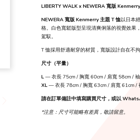
LIBERTY WALK x NEWERA 寬版 Kenmerr
NEWERA 寬版 Kenmerry 主題 T 恤
以日本經
格。白色寬鬆版型呈現清爽俐落的視覺效果
駕馭。
T 恤採用舒適耐穿的材質，寬版設計自在不
尺寸（平量）
L
— 衣長 75cm / 胸寬 60cm / 肩寬 58cm / 
XL
— 衣長 78cm / 胸寬 63cm / 肩寬 61cm /
請在訂單備註中填寫購買尺寸，或以 Whats
*注意：尺寸可能略有差異，敬請留意。