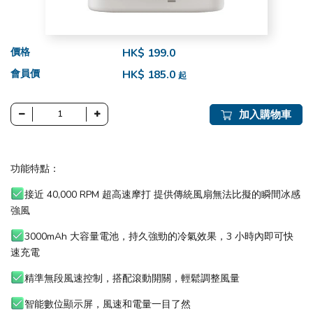
價格
HK$ 199.0
會員價
HK$ 185.0
起
加入購物車
功能特點：
接近 40,000 RPM 超高速摩打 提供傳統風扇無法比擬的瞬間冰感
強風
3000mAh 大容量電池，持久強勁的冷氣效果，3 小時內即可快
速充電
精準無段風速控制，搭配滾動開關，輕鬆調整風量
智能數位顯示屏，風速和電量一目了然