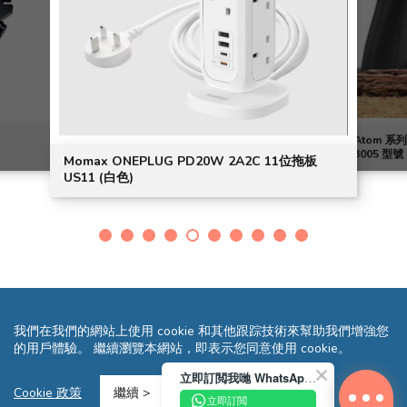
Atom 系列
3005 型號 
Momax ONEPLUG PD20W 2A2C 11位拖板
US11 (白色)
我們在我們的網站上使用 cookie 和其他跟踪技術來幫助我們增強您
的用戶體驗。 繼續瀏覽本網站，即表示您同意使用 cookie。
立即訂閲我哋 WhatsApp 即送您 HK$10 迎新優惠券!
條款及細則
隱私聲明
常見問題
網站地圖
Cookie 政策
繼續 >
立即訂閲