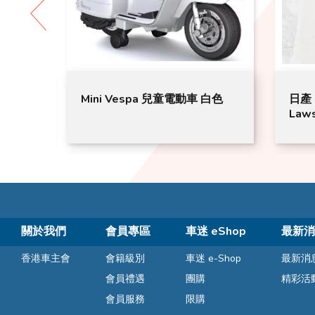
體地毯
Mini Vespa 兒童電動車 白色
日產 
Law
JMS
關於我們
會員專區
車迷 eShop
最新消
香港車主會
會籍級別
車迷 e-Shop
最新消
會員禮遇
團購
精彩活
會員服務
限購