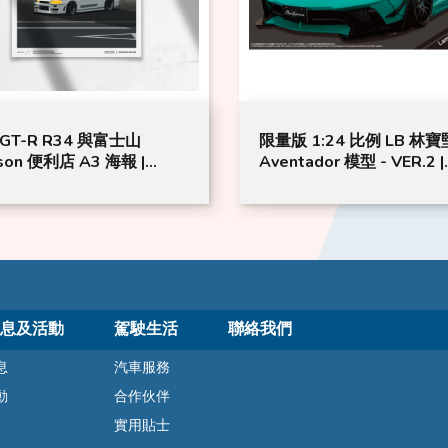
GT-R R34 與富士山
限量版 1:24 比例 LB 林
son 便利店 A3 海報 |
Aventador 模型 - VER.2 |
TUDIO | 白色
LIBERTY WALK
息及活動
駕駛生活
聯絡我們
息
汽車服務
動
合作伙伴
實用貼士