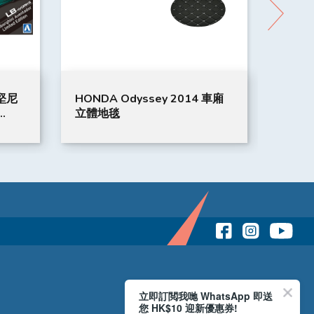
寶堅尼
HONDA Odyssey 2014 車廂
50'
立體地毯
KLF0
立即訂閲我哋 WhatsApp 即送
您 HK$10 迎新優惠券!