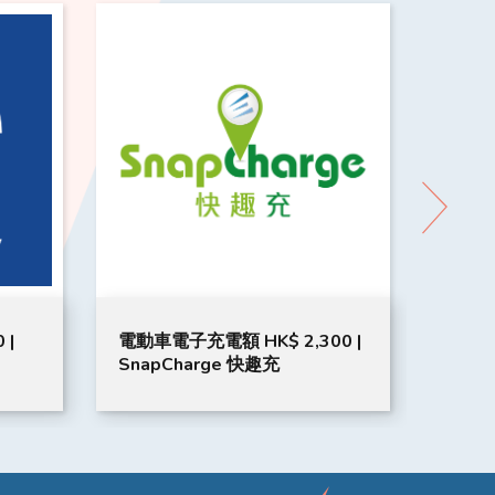
 |
電動車電子充電額 HK$ 2,300 |
車迷 e
SnapCharge 快趣充
券