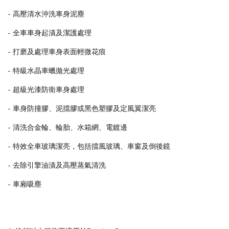
- 高壓清水沖洗車身泥塵
- 全車車身起漬及潔護處理
- 打磨及處理車身表面輕微花痕
- 特級水晶車蠟拋光處理
- 超級光漆防衛車身處理
- 車身防撞膠、泥擋膠或黑色塑膠及定風翼潔亮
- 清洗合金輪、輪胎、水箱網、電鍍邊
- 特效全車玻璃潔亮，包括擋風玻璃、車窗及倒後鏡
- 去除引擎油漬及高壓蒸氣清洗
- 車廂吸塵