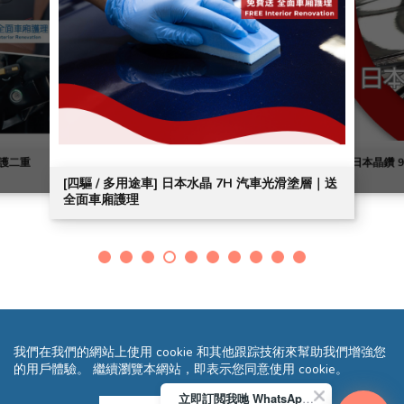
護二重
日本晶鑽 9
[四驅 / 多用途車] 日本水晶 7H 汽車光滑塗層​｜送
全面車廂護理
我們在我們的網站上使用 cookie 和其他跟踪技術來幫助我們增強您
的用戶體驗。 繼續瀏覽本網站，即表示您同意使用 cookie。
立即訂閲我哋 WhatsApp 即送您 HK$10 迎新優惠券!
條款及細則
隱私聲明
常見問題
網站地圖