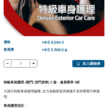
價格
HK$ 6,564.0
會員價
HK$ 5,908.0
起
加入購物車
特級車身護理 (兩門/ 四門房車) 3 套 - 會員尊享 9折
大昌行特級車身護理服務, 全力為顧客提供無微不至的專業汽車護
理。
車身護理項目
：