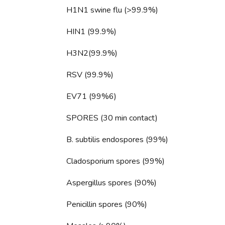
H1N1 swine flu (>99.9%)
HIN1 (99.9%)
H3N2(99.9%)
RSV (99.9%)
EV71 (99%6)
SPORES (30 min contact)
B. subtilis endospores (99%)
Cladosporium spores (99%)
Aspergillus spores (90%)
Penicillin spores (90%)