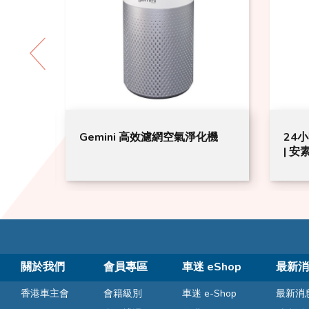
化機
24小時持效泡沫搓手液 30毫升
Ra
| 安素膜
(四驅
關於我們
會員專區
車迷 eShop
最新消
香港車主會
會籍級別
車迷 e-Shop
最新消