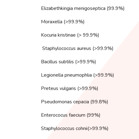
Elizabethkingia menigoseptica (99.9%)
Moraxella (>99.9%)
Kocuria kristinae (> 99.9%)
Staphylococcus aureus (>99.9%)
Bacillus subtilis (>99.9%)
Legionella pneumophlia (>99.9%)
Preteus vulgaris (>99.9%)
Pseudomonas cepacia (99.8%)
Enterococus faecium (99%)
Staphylococcus cohnii(>99.9%)