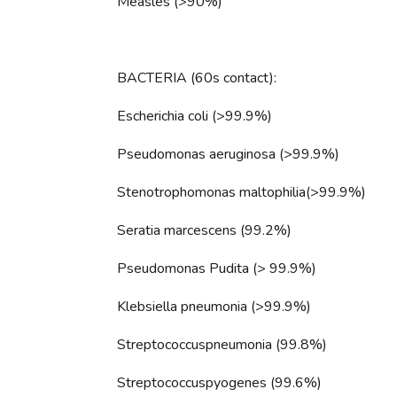
Measles (>90%)
BACTERIA (60s contact):
Escherichia coli (>99.9%)
Pseudomonas aeruginosa (>99.9%)
Stenotrophomonas maltophilia(>99.9%)
Seratia marcescens (99.2%)
Pseudomonas Pudita (> 99.9%)
Klebsiella pneumonia (>99.9%)
Streptococcuspneumonia (99.8%)
Streptococcuspyogenes (99.6%)