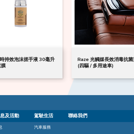
ze 光觸媒長效消毒抗菌塗層
PrimeShield™ 長效抗
 / 多用途車)
(300ml)
息及活動
駕駛生活
聯絡我們
息
汽車服務