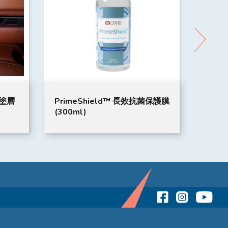
菌保護膜
PPP 空氣淨化機 藍色殺菌濾芯
aird
KILL VIRUS 過濾層 TYPE 50KV
溶液 –