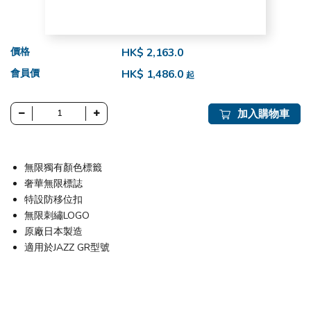
價格
HK$ 2,163.0
會員價
HK$ 1,486.0
起
加入購物車
無限獨有顏色標籤
奢華無限標誌
特設防移位扣
無限刺繡LOGO
原廠日本製造
適用於JAZZ GR型號