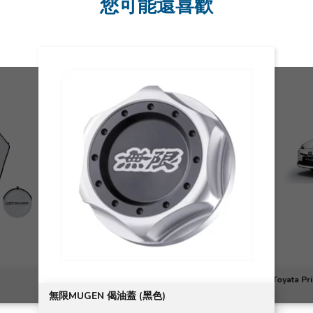
您可能還喜歡
Toyata 
無限MUGEN 偈油蓋 (黑色)