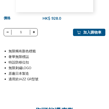
價格
HK$ 928.0
加入購物車
無限獨有顏色標籤
奢華無限標誌
特設防移位扣
無限刺繡LOGO
原廠日本製造
適用於JAZZ GR型號