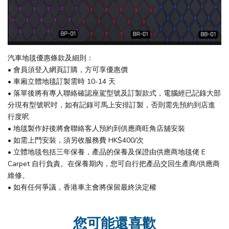
汽車地毯優惠條款及細則：
• 會員須登入網頁訂購，方可享優惠價
• 車廂立體地毯訂製需時 10-14 天
• 落單後將有專人聯絡確認座駕型號及訂製款式，電腦經已記錄大部
分現有型號呎吋，如有記錄可馬上安排訂製，否則需先預約到店進
行度呎
• 地毯製作好後將會聯絡客人預約到供應商旺角店舖安裝
• 如需上門安裝，須另收服務費 HK$400/次
• 立體地毯包括三年保養，產品的保養及保證由供應商地毯佬 E
Carpet 自行負責。在保養期內，您可自行把產品交回生產商/供應商
維修。
• 如有任何爭議，香港車主會將保留最終決定權
您可能還喜歡