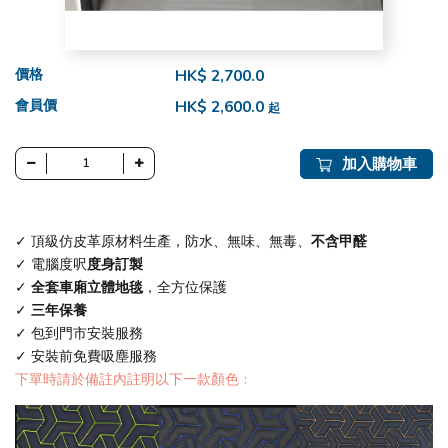
價格
HK$ 2,700.0
會員價
HK$ 2,600.0
起
加入購物車
✓ 頂級仿皮革原材料生產，防水、無味、無毒、
不含甲醛
✓ 電腦度呎
度身訂製
✓
全套車廂立體地毯
，全方位保護
✓
三年保養
✓ 包到門市安裝服務
✓ 安裝前免費吸塵服務
下單時請於備註內註明以下一款顏色﹕