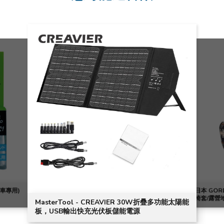
VIER 30W折疊多功能太陽能
日本 GORDON MILLER ×PDN 2 WAY 圖騰單
儲能電源
椅套/露營地墊 黑色 | GML