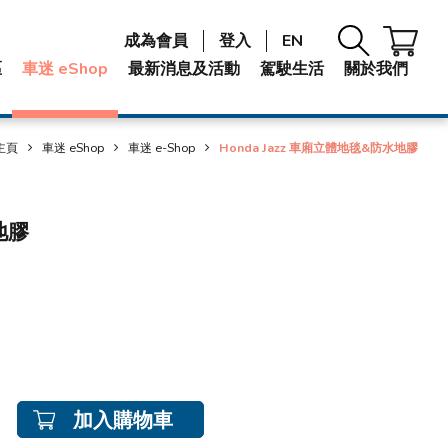
成為會員
登入
EN
區
車迷 eShop
最新消息及活動
駕駛生活
關於我們
主頁
車迷 eShop
車迷 e-Shop
Honda Jazz 車廂立體地毯&防水地膠
地膠
加入購物車