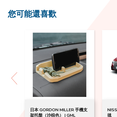
您可能還喜歡
 手機支
NISSAN Elegrand 車廂立體地
IRO
毯
(連安