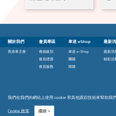
關於我們
會員專區
車迷 eShop
最新消
香港車主會
會籍級別
車迷 e-Shop
最新消
會員禮遇
團購
精彩活
會員服務
限購
我們在我們的網站上使用 cookie 和其他跟踪技術來幫助我
條款及細則
隱私聲明
常見問題
網站地圖
Cookie 政策
繼續 >