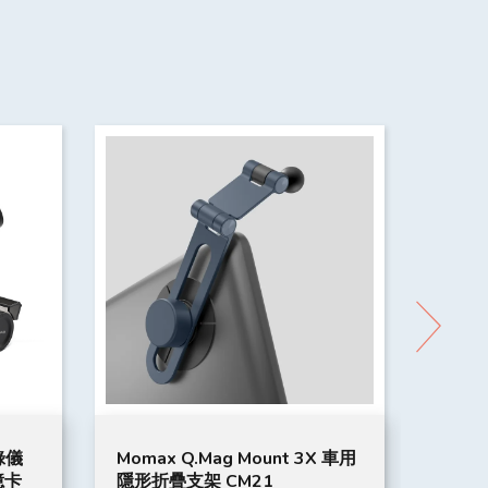
X 車用
1:12 平治 Mercedes-AMG F1
ProS
W11 EQ 無線遙控車 | F1 玩具
大型