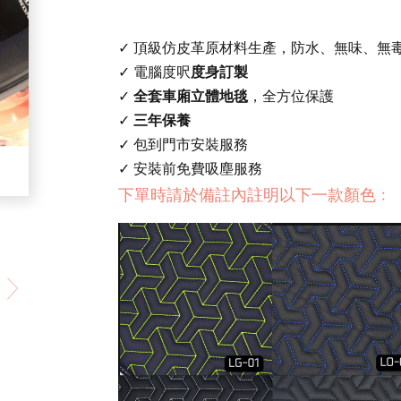
✓ 頂級仿皮革原材料生產，防水、無味、無
✓ 電腦度呎
度身訂製
✓
全套車廂立體地毯
，全方位保護
✓
三年保養
✓ 包到門市安裝服務
✓ 安裝前免費吸塵服務
下單時請於備註內註明以下一款顏色﹕