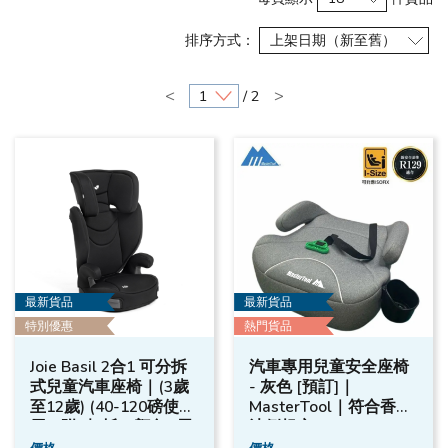
排序方式：
<
>
/ 2
最新貨品
最新貨品
特別優惠
熱門貨品
Joie Basil 2合1 可分拆
汽車專用兒童安全座椅
式兒童汽車座椅｜(3歲
- 灰色 [預訂]｜
至12歲) (40-120磅使
MasterTool｜符合香港
用) (附2杯托) -顏色- 黑
法例規定
色