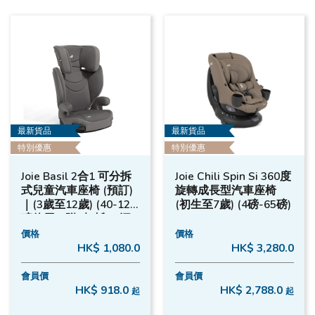
最新貨品
最新貨品
特別優惠
特別優惠
Joie Basil 2合1 可分拆
Joie Chili Spin Si 360度
式兒童汽車座椅 (預訂)
旋轉成長型汽車座椅
｜(3歲至12歲) (40-120
(初生至7歲) (4磅-65磅)
磅使用) (附2杯托) - 深
灰色
價格
價格
HK$ 1,080.0
HK$ 3,280.0
會員價
會員價
HK$ 918.0
HK$ 2,788.0
起
起