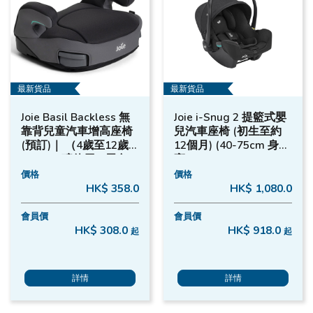
最新貨品
最新貨品
Joie Basil Backless 無
Joie i-Snug 2 提籃式嬰
靠背兒童汽車增高座椅
兒汽車座椅 (初生至約
(預訂)｜ （4歲至12歲)
12個月) (40-75cm 身
(50-120磅使用) (黑色)
高)
價格
價格
HK$ 358.0
HK$ 1,080.0
會員價
會員價
HK$ 308.0
HK$ 918.0
起
起
詳情
詳情