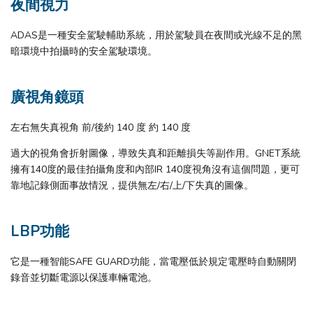
夜間視力​
ADAS是一種安全駕駛輔助系統，用於駕駛員在夜間或光線不足的黑
暗環境中拍攝時的安全駕駛環境。
廣視角鏡頭
左右無失真視角 前/後約 140 度 約 140 度
過大的視角會折射圖像，導致失真和距離損失等副作用。GNET系統
擁有140度的最佳拍攝角度和內部IR 140度視角沒有這個問題，更可
靠地記錄側面事故情況，提供無左/右/上/下失真的圖像。
LBP功能
它是一種智能SAFE GUARD功能，當電壓低於規定電壓時自動關閉
錄音並切斷電源以保護車輛電池。