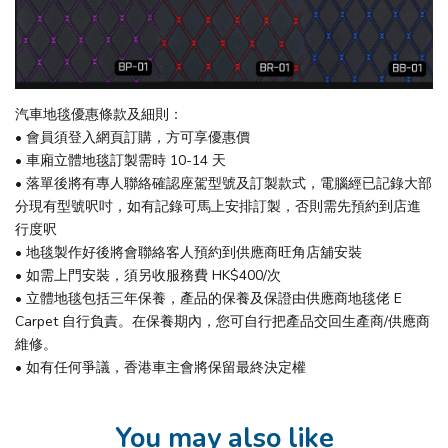
汽車地毯優惠條款及細則：
• 會員須登入網頁訂購，方可享優惠價
• 車廂立體地毯訂製需時 10-14 天
• 落單後將有專人聯絡確認座駕型號及訂製款式，電腦經已記錄大部
分現有型號呎吋，如有記錄可馬上安排訂製，否則需先預約到店進
行度呎
• 地毯製作好後將會聯絡客人預約到供應商旺角店舖安裝
• 如需上門安裝，須另收服務費 HK$400/次
• 立體地毯包括三年保養，產品的保養及保證由供應商地毯佬 E
Carpet 自行負責。在保養期內，您可自行把產品交回生產商/供應商
維修。
• 如有任何爭議，香港車主會將保留最終決定權
You may also like