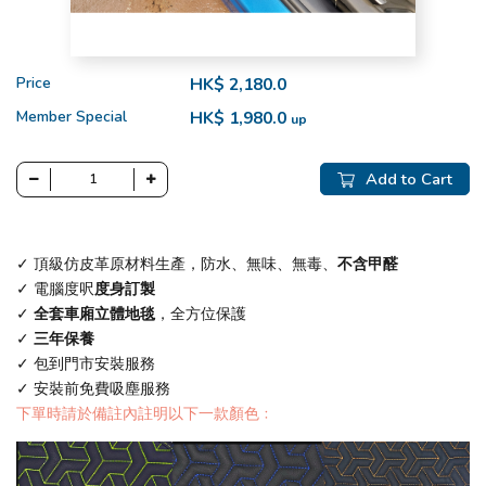
Price
HK$ 2,180.0
Member Special
HK$ 1,980.0
up
Add to Cart
✓ 頂級仿皮革原材料生產，防水、無味、無毒、
不含甲醛
✓ 電腦度呎
度身訂製
✓
全套車廂立體地毯
，全方位保護
✓
三年保養
✓ 包到門市安裝服務
✓ 安裝前免費吸塵服務
下單時請於備註內註明以下一款顏色﹕