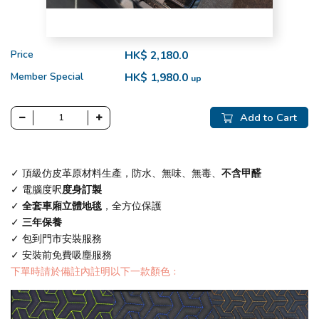
Price
HK$ 2,180.0
Member Special
HK$ 1,980.0
up
Add to Cart
✓ 頂級仿皮革原材料生產，防水、無味、無毒、
不含甲醛
✓ 電腦度呎
度身訂製
✓
全套車廂立體地毯
，全方位保護
✓
三年保養
✓ 包到門市安裝服務
✓ 安裝前免費吸塵服務
下單時請於備註內註明以下一款顏色﹕