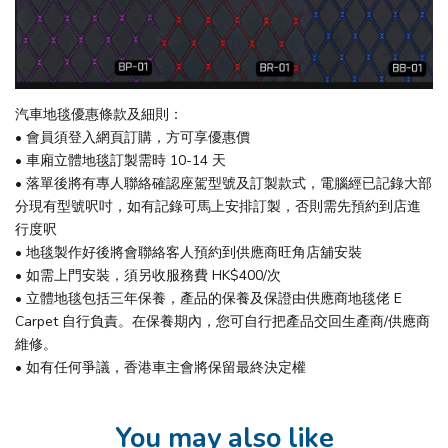
汽車地毯優惠條款及細則：
• 會員須登入網頁訂購，方可享優惠價
• 車廂立體地毯訂製需時 10-14 天
• 落單後將有專人聯絡確認座駕型號及訂製款式，電腦經已記錄大部
分現有型號呎吋，如有記錄可馬上安排訂製，否則需先預約到店進
行度呎
• 地毯製作好後將會聯絡客人預約到供應商旺角店舖安裝
• 如需上門安裝，須另收服務費 HK$400/次
• 立體地毯包括三年保養，產品的保養及保證由供應商地毯佬 E
Carpet 自行負責。在保養期內，您可自行把產品交回生產商/供應商
維修。
• 如有任何爭議，香港車主會將保留最終決定權
You may also like