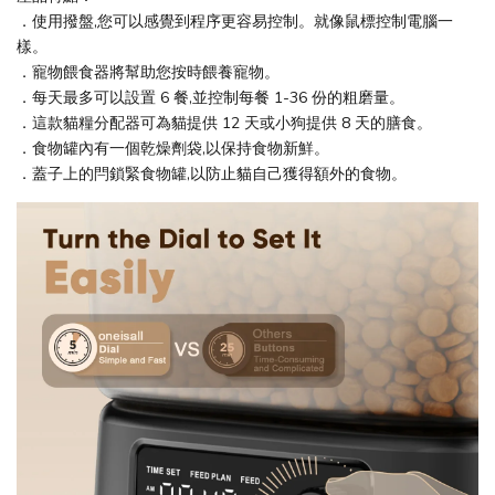
．使用撥盤,您可以感覺到程序更容易控制。就像鼠標控制電腦一
樣。
．寵物餵食器將幫助您按時餵養寵物。
．每天最多可以設置 6 餐,並控制每餐 1-36 份的粗磨量。
．這款貓糧分配器可為貓提供 12 天或小狗提供 8 天的膳食。
．食物罐內有一個乾燥劑袋,以保持食物新鮮。
．蓋子上的閂鎖緊食物罐,以防止貓自己獲得額外的食物。 ​