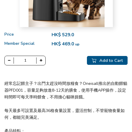
Price
HK$ 529.0
Member Special
HK$ 469.0
up
Add to Cart
經常忘記餵主子？出門太趕沒時間放糧食？Oneisall推出的自動餵貓
器PFD001，容量足夠放進8-12天的膳食，使用手機APP操作，設定
時間即可每天準時餵食，不用擔心貓咪捱餓。
每天最多可設置及最高36格食量設置，靈活控制，不管寵物食量如
何，都能完美滿足。
產品特點：