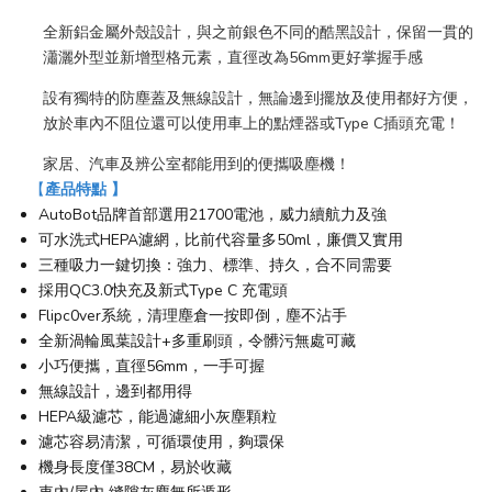
全新鋁金屬外殼設計，與之前銀色不同的酷黑設計，保留一貫的
瀟灑外型並新增型格元素，直徑改為56mm更好掌握手感
設有獨特的防塵蓋及無線設計，無論邊到擺放及使用都好方便，
放於車內不阻位還可以使用車上的點煙器或Type C插頭充電！
家居、汽車及辨公室都能用到的便攜吸塵機！
【
產品特點
】
AutoBot品牌首部選用21700電池，威力續航力及強
可水洗式HEPA濾網，比前代容量多50ml，廉價又實用
三種吸力一鍵切換：強力、標準、持久，合不同需要
採用QC3.0快充及新式Type C 充電頭
Flipc0ver系統，清理塵倉一按即倒，塵不沾手
全新渦輪風葉設計+多重刷頭，令髒污無處可藏
小巧便攜，直徑56mm，一手可握
無線設計，邊到都用得
HEPA級濾芯，能過濾細小灰塵顆粒
濾芯容易清潔，可循環使用，夠環保
機身長度僅38CM，易於收藏