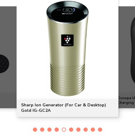
Ocoopa UT
Charging
Sharp Ion Generator (For Car & Desktop)
Gold IG-GC2A