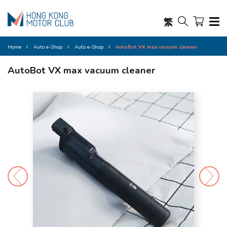
繁
Home
Auto e-Shop
Auto e-Shop
AutoBot VX max vacuum cleaner
AutoBot VX max vacuum cleaner